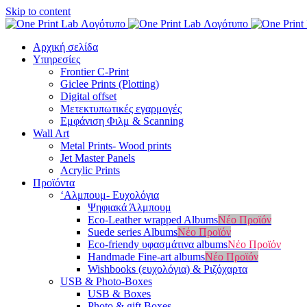
Skip to content
Αρχική σελίδα
Υπηρεσίες
Frontier C-Print
Giclee Prints (Plotting)
Digital offset
Μετεκτυπωτικές εγαρμογές
Εμφάνιση Φιλμ & Scanning
Wall Art
Metal Prints- Wood prints
Jet Master Panels
Acrylic Prints
Προϊόντα
‘Αλμπουμ- Ευχολόγια
Ψηφιακά Άλμπουμ
Eco-Leather wrapped Albums
Νέο Προϊόν
Suede series Albums
Νέο Προϊόν
Eco-friendy υφασμάτινα albums
Νέο Προϊόν
Handmade Fine-art albums
Νέο Προϊόν
Wishbooks (ευχολόγια) & Ριζόχαρτα
USB & Photo-Boxes
USB & Boxes
Photo & gift Boxes