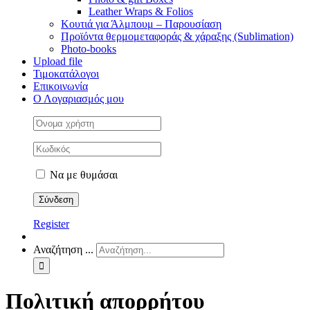
Leather Wraps & Folios
Κουτιά για Άλμπουμ – Παρουσίαση
Προϊόντα θερμομεταφοράς & χάραξης (Sublimation)
Photo-books
Upload file
Τιμοκατάλογοι
Επικοινωνία
Ο Λογαριασμός μου
Να με θυμάσαι
Register
Αναζήτηση ...
Πολιτική απορρήτου