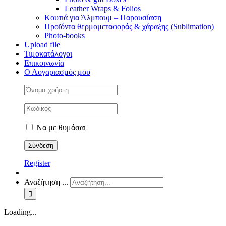
Leather Wraps & Folios
Κουτιά για Άλμπουμ – Παρουσίαση
Προϊόντα θερμομεταφοράς & χάραξης (Sublimation)
Photo-books
Upload file
Τιμοκατάλογοι
Επικοινωνία
Ο Λογαριασμός μου
Να με θυμάσαι
Register
Αναζήτηση ...
Loading...