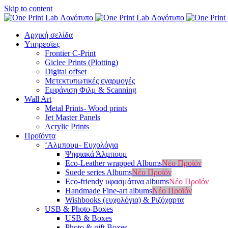
Skip to content
Αρχική σελίδα
Υπηρεσίες
Frontier C-Print
Giclee Prints (Plotting)
Digital offset
Μετεκτυπωτικές εγαρμογές
Εμφάνιση Φιλμ & Scanning
Wall Art
Metal Prints- Wood prints
Jet Master Panels
Acrylic Prints
Προϊόντα
‘Αλμπουμ- Ευχολόγια
Ψηφιακά Άλμπουμ
Eco-Leather wrapped Albums
Νέο Προϊόν
Suede series Albums
Νέο Προϊόν
Eco-friendy υφασμάτινα albums
Νέο Προϊόν
Handmade Fine-art albums
Νέο Προϊόν
Wishbooks (ευχολόγια) & Ριζόχαρτα
USB & Photo-Boxes
USB & Boxes
Photo & gift Boxes