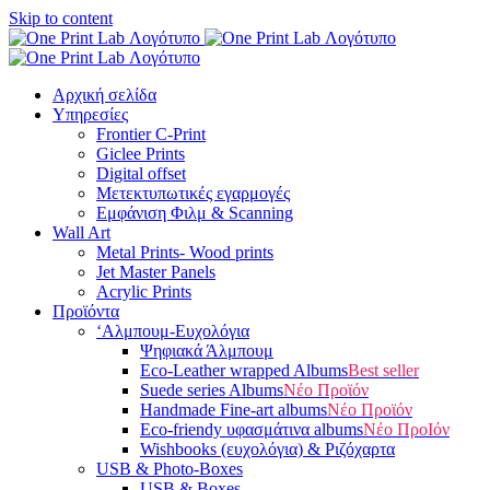
Skip to content
Αρχική σελίδα
Υπηρεσίες
Frontier C-Print
Giclee Prints
Digital offset
Μετεκτυπωτικές εγαρμογές
Εμφάνιση Φιλμ & Scanning
Wall Art
Metal Prints- Wood prints
Jet Master Panels
Acrylic Prints
Προϊόντα
‘Aλμπουμ-Ευχολόγια
Ψηφιακά Άλμπουμ
Eco-Leather wrapped Albums
Best seller
Suede series Albums
Νέο Προϊόν
Handmade Fine-art albums
Νέο Προϊόν
Eco-friendy υφασμάτινα albums
Νέο ΠροΙόν
Wishbooks (ευχολόγια) & Ριζόχαρτα
USB & Photo-Boxes
USB & Boxes