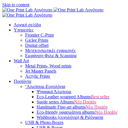
Skip to content
Αρχική σελίδα
Υπηρεσίες
Frontier C-Print
Giclee Prints
Digital offset
Μετεκτυπωτικές εγαρμογές
Εμφάνιση Φιλμ & Scanning
Wall Art
Metal Prints- Wood prints
Jet Master Panels
Acrylic Prints
Προϊόντα
‘Aλμπουμ-Ευχολόγια
Ψηφιακά Άλμπουμ
Eco-Leather wrapped Albums
Best seller
Suede series Albums
Νέο Προϊόν
Handmade Fine-art albums
Νέο Προϊόν
Eco-friendy υφασμάτινα albums
Νέο ΠροΙόν
Wishbooks (ευχολόγια) & Ριζόχαρτα
USB & Photo-Boxes
USB & Boxes