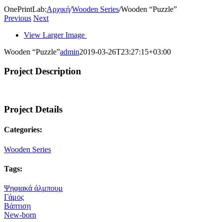
OnePrintLab
:
Αρχική
/
Wooden Series
/
Wooden “Puzzle”
Previous
Next
View Larger Image
Wooden “Puzzle”
admin
2019-03-26T23:27:15+03:00
Project Description
Project Details
Categories:
Wooden Series
Tags:
Ψηφιακά άλμπουμ
Γάμος
Βάπτιση
New-born