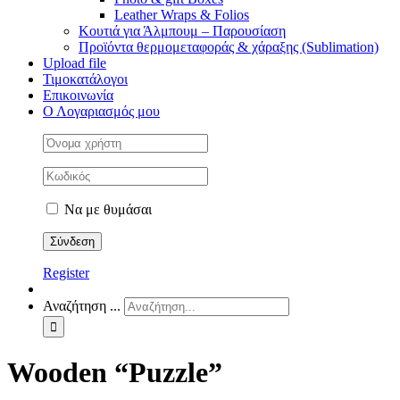
Leather Wraps & Folios
Κουτιά για Άλμπουμ – Παρουσίαση
Προϊόντα θερμομεταφοράς & χάραξης (Sublimation)
Upload file
Τιμοκατάλογοι
Επικοινωνία
Ο Λογαριασμός μου
Να με θυμάσαι
Register
Αναζήτηση ...
Wooden “Puzzle”