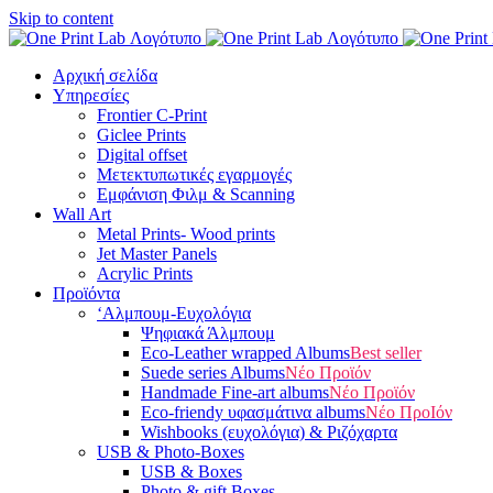
Skip to content
Αρχική σελίδα
Υπηρεσίες
Frontier C-Print
Giclee Prints
Digital offset
Μετεκτυπωτικές εγαρμογές
Εμφάνιση Φιλμ & Scanning
Wall Art
Metal Prints- Wood prints
Jet Master Panels
Acrylic Prints
Προϊόντα
‘Aλμπουμ-Ευχολόγια
Ψηφιακά Άλμπουμ
Eco-Leather wrapped Albums
Best seller
Suede series Albums
Νέο Προϊόν
Handmade Fine-art albums
Νέο Προϊόν
Eco-friendy υφασμάτινα albums
Νέο ΠροΙόν
Wishbooks (ευχολόγια) & Ριζόχαρτα
USB & Photo-Boxes
USB & Boxes
Photo & gift Boxes