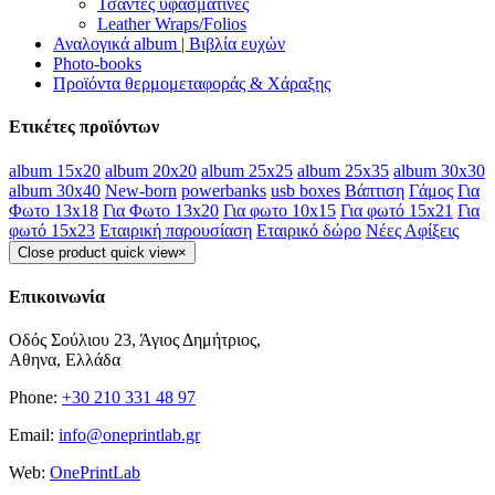
Τσάντες υφασμάτινες
Leather Wraps/Folios
Αναλογικά album | Βιβλία ευχών
Photo-books
Προϊόντα θερμομεταφοράς & Χάραξης
Ετικέτες προϊόντων
album 15x20
album 20x20
album 25x25
album 25x35
album 30x30
album 30x40
New-born
powerbanks
usb boxes
Βάπτιση
Γάμος
Για
Φωτο 13x18
Για Φωτο 13x20
Για φωτο 10x15
Για φωτό 15x21
Για
φωτό 15x23
Εταιρική παρουσίαση
Εταιρικό δώρο
Νέες Αφίξεις
Close product quick view
×
Επικοινωνία
Οδός Σούλιου 23, Άγιος Δημήτριος,
Αθηνα, Ελλάδα
Phone:
+30 210 331 48 97
Email:
info@oneprintlab.gr
Web:
OnePrintLab