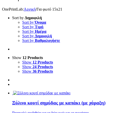
OnePrintLab
:
Αρχική
/
Για φωτό 15x21
Sort by
Δημοφιλή
Sort by
Όνομα
Sort by
Τιμή
Sort by
Ημέρα
Sort by
Δημοφιλή
Sort by
Βαθμολογήστε
Show
12 Products
Show
12 Products
Show
24 Products
Show
36 Products
Ξύλινο κουτί σημύδας με καπάκι (με χάραξη)
Παρακαλώ συνδεθείτε για να δείτε τιμές και να αγοράσετε