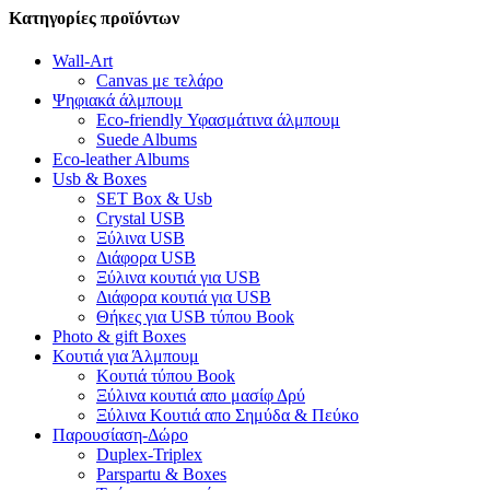
Κατηγορίες προϊόντων
Wall-Art
Canvas με τελάρο
Ψηφιακά άλμπουμ
Eco-friendly Υφασμάτινα άλμπουμ
Suede Albums
Eco-leather Albums
Usb & Boxes
SET Box & Usb
Crystal USB
Ξύλινα USB
Διάφορα USB
Ξύλινα κουτιά για USB
Διάφορα κουτιά για USB
Θήκες για USB τύπου Book
Photo & gift Boxes
Κουτιά για Άλμπουμ
Κουτιά τύπου Book
Ξύλινα κουτιά απο μασίφ Δρύ
Ξύλινα Κουτιά απο Σημύδα & Πεύκο
Παρουσίαση-Δώρο
Duplex-Triplex
Parspartu & Boxes